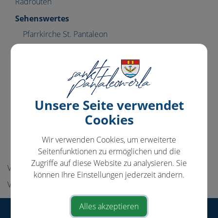
Radrouten
Sehenswertes
Pfarrkirche St. Pantaleon
Pfarrkirche Erla
Kulturdenkmal Eichen
Blick ins Mühlviertel
Ehemaliges Kloster - Schloss Erla
Unsere Seite verwendet
Cookies
Skulptur Kernkraft
Römische Spuren
Wir verwenden Cookies, um erweiterte
Lokalführer
Seitenfunktionen zu ermöglichen und die
Zugriffe auf diese Website zu analysieren. Sie
Veranstaltungen
können Ihre Einstellungen jederzeit ändern.
Vereine
Alles akzeptieren
Gemeinde St. Pantaleon-Erla