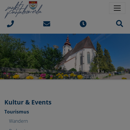
Springe direkt zu:
Sprungmarken
Sit
Kultur & Events
Tourismus
Wandern