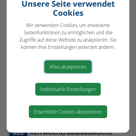
Unsere Seite verwendet
Cookies
VERANSTALTUNGEN
Wir verwenden Cookies, um erweiterte
in und um St. Pantaleon-Erla
Seitenfunktionen zu ermöglichen und die
Zugriffe auf diese Website zu analysieren. Sie
können Ihre Einstellungen jederzeit ändern.
BESICHTIGUNG UND FÜHRUNG
AUG
DER ARCHÄOLOGISCHEN
11
GRABUNG STEIN
Alles akzeptieren
am Ortsende von St. Pantaleon -
Steinerstraße
10:00
Individuelle Einstellungen
FAMILIENFEST
AUG
Sportplatz Stein
22
Essentielle Cookies akzeptieren
16:00
REITWOCHE/ÜBUNGSWOCHE
AUG