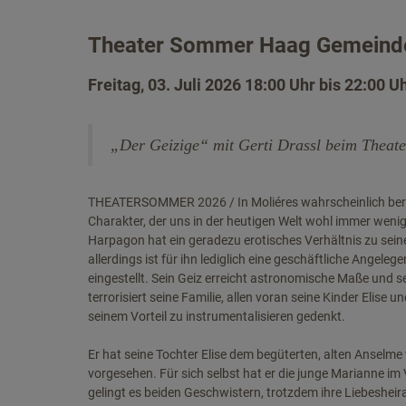
Theater Sommer Haag Gemeind
Freitag, 03. Juli 2026 18:00 Uhr bis 22:00 U
„Der Geizige“ mit Gerti Drassl beim Thea
THEATERSOMMER 2026 / In Moliéres wahrscheinlich berü
Charakter, der uns in der heutigen Welt wohl immer wenige
Harpagon hat ein geradezu erotisches Verhältnis zu sei
allerdings ist für ihn lediglich eine geschäftliche Angeleg
eingestellt. Sein Geiz erreicht astronomische Maße und s
terrorisiert seine Familie, allen voran seine Kinder Elise
seinem Vorteil zu instrumentalisieren gedenkt.
Er hat seine Tochter Elise dem begüterten, alten Anselme 
vorgesehen. Für sich selbst hat er die junge Marianne im Vi
gelingt es beiden Geschwistern, trotzdem ihre Liebesheira