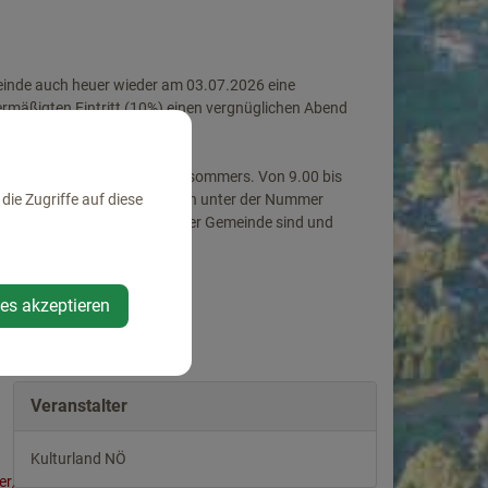
einde auch heuer wieder am 03.07.2026 eine
ermäßigten Eintritt (10%) einen vergnüglichen Abend
t im Büro des Haager Theatersommers. Von 9.00 bis
ist das Kartenbüro telefonisch unter der Nummer
ie Zugriffe auf diese
n, dass Sie Einwohner unserer Gemeinde sind und
.
ies akzeptieren
Veranstalter
Kulturland NÖ
er/