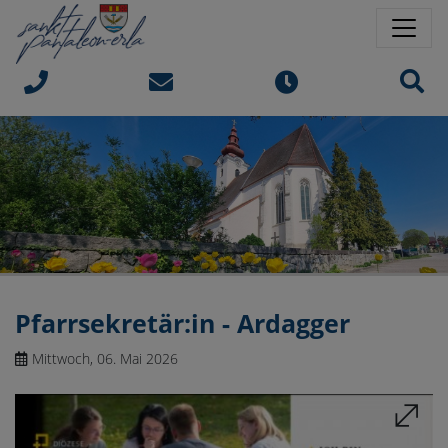
Springe direkt zu:
Sprungmarken
Sit
Pfarrsekretär:in - Ardagger
Mittwoch, 06. Mai 2026