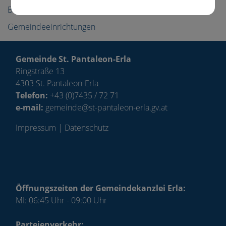
Bürgerservice
Gemeindeeinrichtungen
Gemeinde St. Pantaleon-Erla
Ringstraße 13
4303 St. Pantaleon-Erla
Telefon:
+43 (0)7435 / 72 71
e-mail:
gemeinde@st-pantaleon-erla.gv.at
Impressum
|
Datenschutz
Öffnungszeiten der Gemeindekanzlei Erla:
MI: 06:45 Uhr - 09:00 Uhr
Parteienverkehr: