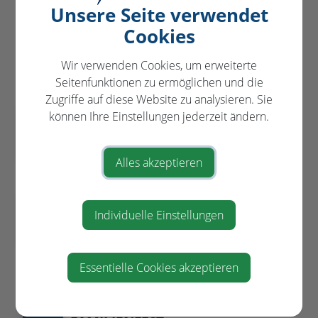
Unsere Seite verwendet
Cookies
VERANSTALTUNGEN
in und um St. Pantaleon-Erla
Wir verwenden Cookies, um erweiterte
Seitenfunktionen zu ermöglichen und die
Zugriffe auf diese Website zu analysieren. Sie
"SO A SCHENA TOG"-
können Ihre Einstellungen jederzeit ändern.
AUG
FAMILIENFEST
09
Sportplatz Stein
Alles akzeptieren
11:00
BESICHTIGUNG UND FÜHRUNG
AUG
Individuelle Einstellungen
DER ARCHÄOLOGISCHEN
11
GRABUNG STEIN
am Ortsende von St. Pantaleon -
Steinerstraße
Essentielle Cookies akzeptieren
10:00