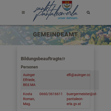
Site
search
toggle
GEMEINDEAMT
Bildungsbeauftragte/r
Personen
Auinger
elfi@auinger.cc
Elfriede,
BEd.MA
Kosta
0660/3616611
buergermeister@st-
Roman,
pantaleon-
Mag.
erla.gv.at