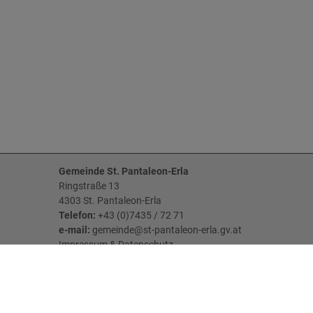
Gemeinde St. Pantaleon-Erla
Ringstraße 13
4303 St. Pantaleon-Erla
Telefon:
+43 (0)7435 / 72 71
e-mail:
gemeinde@st-pantaleon-erla.gv.at
Impressum
&
Datenschutz
Parteienverkehr:
MO - FR: 08:00 Uhr - 12:00 Uhr
DI: 07:00 Uhr - 11:00 Uhr & 13:00 Uhr - 18:00
Uhr