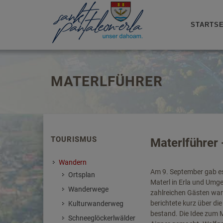
STARTSE
MATERLFÜHRER
TOURISMUS
Materlführer 
Wandern
Am 9. September gab es
Ortsplan
Materl in Erla und Umg
Wanderwege
zahlreichen Gästen ware
berichtete kurz über d
Kulturwanderweg
bestand. Die Idee zum 
Schneeglöckerlwälder