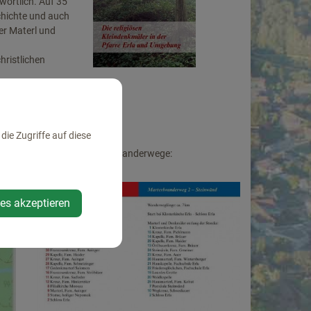
wortlich. Auf 35
chichte und auch
er Materl und
hristlichen
ür die
ie Zugriffe auf diese
Beschreibung der Wanderwege:
ies akzeptieren