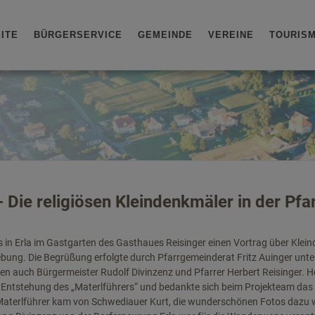
ITE
BÜRGERSERVICE
GEMEINDE
VEREINE
TOURIS
- Die religiösen Kleindenkmäler in der P
 in Erla im Gastgarten des Gasthaues Reisinger einen Vortrag über Klei
ebung. Die Begrüßung erfolgte durch Pfarrgemeinderat Fritz Auinger unte
n auch Bürgermeister Rudolf Divinzenz und Pfarrer Herbert Reisinger. H
ie Entstehung des „Materlführers“ und bedankte sich beim Projekteam da
Materlführer kam von Schwediauer Kurt, die wunderschönen Fotos dazu 