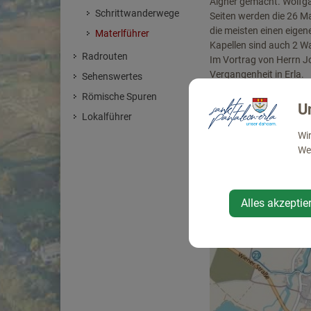
Aigner gemacht. Wolfga
Schrittwanderwege
Seiten werden die 26 Ma
die meisten einen eige
Materlführer
Kapellen sind auch 2 W
Radrouten
Im Vortrag von Herrn Jo
Vergangenheit in Erla.
Sehenswertes
Der Verkauf der Materlf
Römische Spuren
Kirchenrenovierung ve
U
Lokalführer
Verkaufsstellen sind: 
Wir
Web
Alles akzeptie