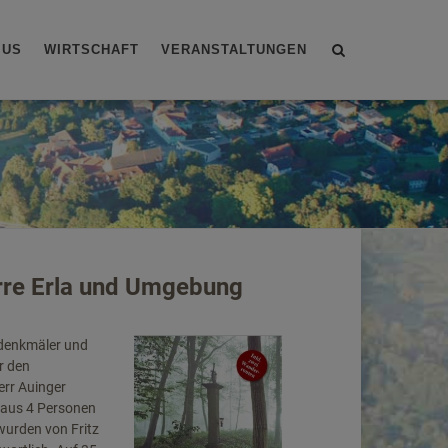
Site
MUS
WIRTSCHAFT
VERANSTALTUNGEN
search
toggle
farre Erla und Umgebung
ndenkmäler und
r den
err Auinger
s aus 4 Personen
wurden von Fritz