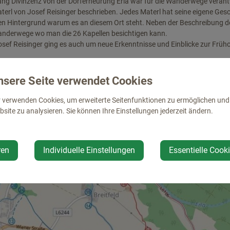
ng Divinzenz von der Dorferneurung Erla war für die Wanderwege verant
terl von Josef Reisinger beschrieben. Jedes Materl hat seine eigene Ges
nen Hintergrund warum es an diesem Ort steht. Neben der Beschreibung d
anderwege wo man die 26 Kapellen besichtigen kann.
sef Reisinger ging es auch um neue Erkenntnisse und Einblicke zur Frühc
ührer wird durch den Pfarrgemeinderat Erla durchgeführt. Der Erlös wird f
rwendet.
nsere Seite verwendet Cookies
Bäckerei Stockinger, Gasthaus Reisinger und Gemeindeamt St. Pantaleon.
 verwenden Cookies, um erweiterte Seitenfunktionen zu ermöglichen und d
site zu analysieren. Sie können Ihre Einstellungen jederzeit ändern.
ren
Individuelle Einstellungen
Essentielle Cook