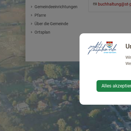
buchhaltung@st-p
Gemeindeeinrichtungen
Pfarre
Über die Gemeinde
Ortsplan
U
Wir
Web
Alles akzeptie