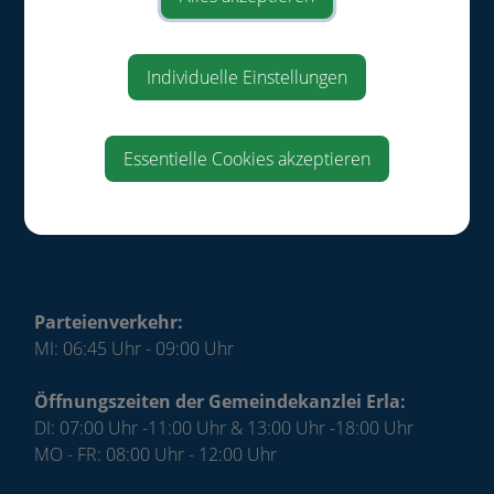
Gemeinde St. Pantaleon-Erla
Ringstraße 13
Individuelle Einstellungen
4303 St. Pantaleon-Erla
Telefon:
+43 (0)7435 / 72 71
e-mail:
gemeinde@st-pantaleon-erla.gv.at
Essentielle Cookies akzeptieren
Impressum
|
Datenschutz
Parteienverkehr:
MI: 06:45 Uhr - 09:00 Uhr
Öffnungszeiten der Gemeindekanzlei Erla:
DI: 07:00 Uhr -11:00 Uhr & 13:00 Uhr -18:00 Uhr
MO - FR: 08:00 Uhr - 12:00 Uhr