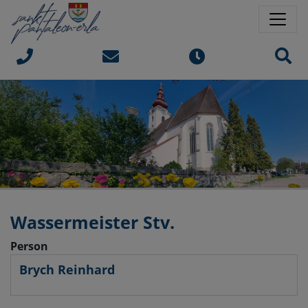
Springe direkt zu:
Sprungmarken
Sit
Wassermeister Stv.
Person
Brych Reinhard
Name