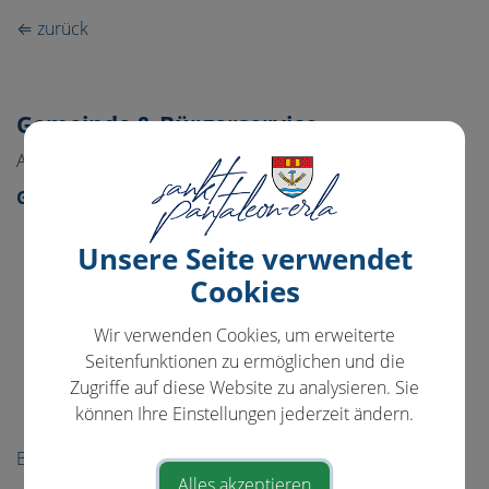
Telefon
⇐ zurück
E-Mail
Website
Gemeinde & Bürgerservice
Aktuelles
Gemeinde
Gemeindeamt
Unsere Seite verwendet
Amtstafel
Cookies
Gemeinderat
Wir verwenden Cookies, um erweiterte
Projekte
Seitenfunktionen zu ermöglichen und die
Politik
Zugriffe auf diese Website zu analysieren. Sie
können Ihre Einstellungen jederzeit ändern.
Ortsplan
Bürgerservice
Alles akzeptieren