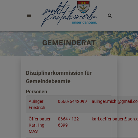
Site
search
toggle
GEMEINDERAT
Disziplinarkommission für
Gemeindebeamte
Personen
Auinger
0660/6442099
auinger.michi@gmail.c
Friedrich
Öfferlbauer
0664 / 122
karl.oefferlbauer@aon.
Karl, Ing.
6399
MAS