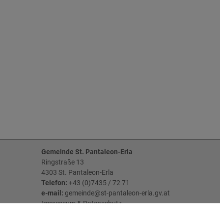
Gemeinde St. Pantaleon-Erla
Ringstraße 13
4303 St. Pantaleon-Erla
Telefon:
+43 (0)7435 / 72 71
e-mail:
gemeinde@st-pantaleon-erla.gv.at
Impressum
&
Datenschutz
Parteienverkehr: