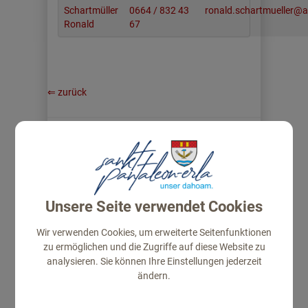
Schartmüller
0664 / 832 43
ronald.schartmueller@a
Ronald
67
⇐ zurück
Unsere Seite verwendet Cookies
GEMEINDE
Wir verwenden Cookies, um erweiterte Seitenfunktionen
Gemeindeamt
zu ermöglichen und die Zugriffe auf diese Website zu
Amtstafel
analysieren. Sie können Ihre Einstellungen jederzeit
ändern.
Gemeinderat
Projekte