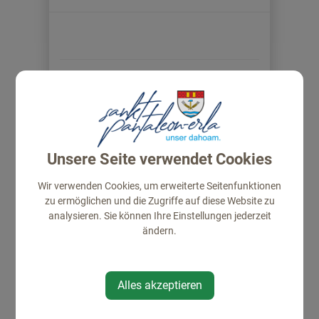
GEMEINDE
Gemeindeamt
Unsere Seite verwendet Cookies
Amtstafel
Gemeinderat
Wir verwenden Cookies, um erweiterte Seitenfunktionen
Projekte
zu ermöglichen und die Zugriffe auf diese Website zu
analysieren. Sie können Ihre Einstellungen jederzeit
Politik
ändern.
Gemeindeeinrichtungen
Pfarre
Über die Gemeinde
Alles akzeptieren
Ortsplan