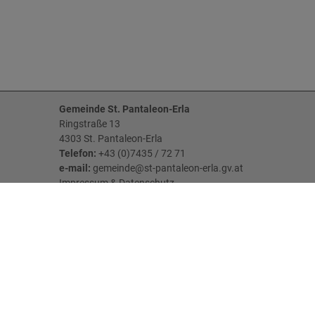
Gemeinde St. Pantaleon-Erla
Ringstraße 13
4303 St. Pantaleon-Erla
Telefon:
+43 (0)7435 / 72 71
e-mail:
gemeinde@st-pantaleon-erla.gv.at
Impressum
&
Datenschutz
Parteienverkehr:
MO - FR: 08:00 Uhr - 12:00 Uhr
DI: 07:00 Uhr - 11:00 Uhr & 13:00 Uhr - 18:00
Uhr
Öffnungszeiten der Gemeindekanzlei Erla:
MI: 06:45 Uhr - 09:00 Uhr