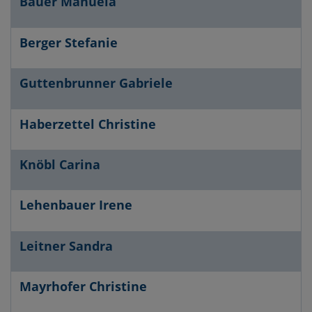
Bauer Manuela
Telefon
E-Mail
Berger Stefanie
Website
Guttenbrunner Gabriele
Haberzettel Christine
Knöbl Carina
Lehenbauer Irene
Leitner Sandra
Mayrhofer Christine