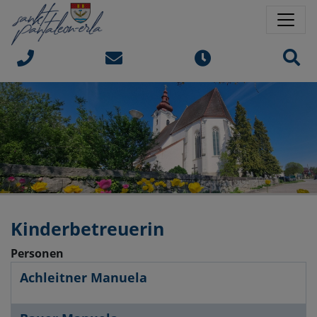
Springe direkt zu:
Sprungmarken
Sit
Kinderbetreuerin
Personen
Achleitner Manuela
Name