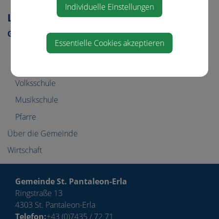
Individuelle Einstellungen
Leben in St. Pantaleon
Gemeindeeinrichtungen
Essentielle Cookies akzeptieren
Tagesbetreuung
Kindergärten
Volksschule
Musikschule
Pfarre
Über die Gemeinde
Wirtschaft
Gemeinde St. Pantaleon-Erla
Ringstraße 13
4303 St. Pantaleon-Erla
Telefon:
+43 (0)7435 / 72 71