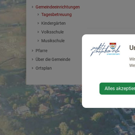
Gemeindeeinrichtungen
Tagesbetreuung
Kindergärten
Volksschule
Musikschule
U
Pfarre
Wir
Über die Gemeinde
Web
Ortsplan
Alles akzeptie