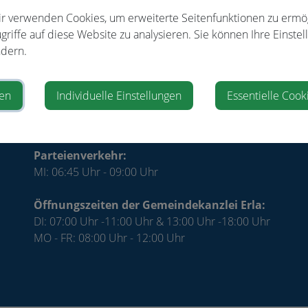
r verwenden Cookies, um erweiterte Seitenfunktionen zu ermö
Veranstalter
griffe auf diese Website zu analysieren. Sie können Ihre Einstel
dern.
RC Breitfeld
ren
Individuelle Einstellungen
Essentielle Cook
Parteienverkehr:
MI: 06:45 Uhr - 09:00 Uhr
Öffnungszeiten der Gemeindekanzlei Erla:
DI: 07:00 Uhr -11:00 Uhr & 13:00 Uhr -18:00 Uhr
MO - FR: 08:00 Uhr - 12:00 Uhr