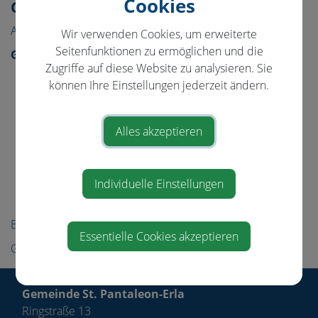
Cookies
Gemeinde & Bürgerservice
Aktuelles
Wir verwenden Cookies, um erweiterte
Seitenfunktionen zu ermöglichen und die
Gemeinde
Zugriffe auf diese Website zu analysieren. Sie
Gemeindeamt
können Ihre Einstellungen jederzeit ändern.
Amtstafel
Gemeinderat
Alles akzeptieren
Projekte
Politik
Individuelle Einstellungen
Ortsplan
Bürgerservice
Essentielle Cookies akzeptieren
Gemeindeeinrichtungen
Gemeinde St. Pantaleon-Erla
Ringstraße 13