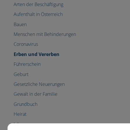
Arten der Beschäftigung
Aufenthalt in Österreich
Bauen
Menschen mit Behinderungen
Coronavirus
Erben und Vererben
Führerschein
Geburt
Gesetzliche Neuerungen
Gewalt in der Familie
Grundbuch
Heirat
Jobs