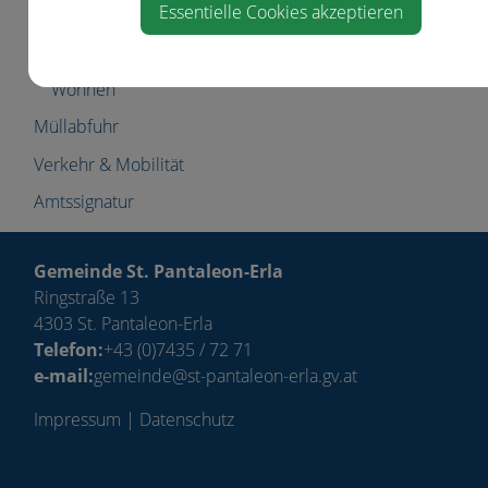
Essentielle Cookies akzeptieren
Vereine
Wahlen
Wohnen
Müllabfuhr
Verkehr & Mobilität
Amtssignatur
Gemeinde St. Pantaleon-Erla
Ringstraße 13
4303 St. Pantaleon-Erla
Telefon:
+43 (0)7435 / 72 71
e-mail:
gemeinde@st-pantaleon-erla.gv.at
Impressum
|
Datenschutz