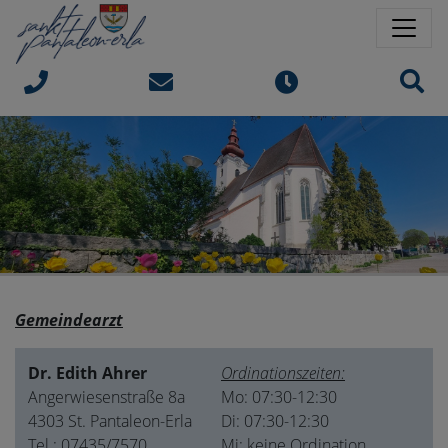
Springe direkt zu:
Sprungmarken
Sit
Gemeindearzt
Dr. Edith Ahrer
Ordinationszeiten:
Angerwiesenstraße 8a
Mo: 07:30-12:30
4303 St. Pantaleon-Erla
Di: 07:30-12:30
Tel.: 07435/7570
Mi: keine Ordination