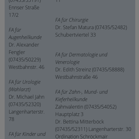
(07435/53191)
11
Ennser Straße
17/2
FA für Chirurgie
Dr. Stefan Matura (07435/52482)
FA für
Schubertviertel 33
Augenheilkunde
Dr. Alexander
Fengler
FA für Dermatologie und
(07435/50229)
Venerologie
Westbahnstr. 46
Dr. Edith Streinz (07435/58888)
Westbahnstraße 46
FA für Urologie
(Wahlarzt)
FA für Zahn-, Mund- und
Dr. Michael Jahn
Kieferheilkunde
(07435/52320)
Zahnvalentin (07435/54052)
Langenharterstr.
Hauptplatz 3
78
Dr. Bettina Mitterböck
(07435/52311) Langenharterstr. 30
FA für Kinder und
Ordination Schröckmair