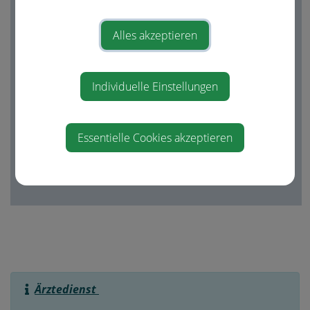
FA für Orthopädie
Alles akzeptieren
und
orthopädische
Chirurgie
Individuelle Einstellungen
Dr. Sandra
Lechner-
Pissenberger
Essentielle Cookies akzeptieren
(07435/53080)
Nibelungenplatz
13
Ärztedienst