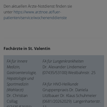
Den aktuellen Ärzte-Notdienst finden sie
unter
https://www.arztnoe.at/fuer-
patienten/service/wochenenddienste
Fachärzte in St. Valentin
FA für Innere
FA für Lungenkrankheiten
Medizin,
Dr. Alexander Lindemeier
Gastroenterologie,
(07435/53100) Westbahnstr. 25
Hepatologie und
Sportmedizin
FA für HNO-Heilkunde
(Wahlarzt)
Gruppenpraxis Dr. Daniela
Dr. Christian
Litzlbauer Dr. Klaus Schuhmeier
Csillag
(0681/20262029)
Langenharterstr.