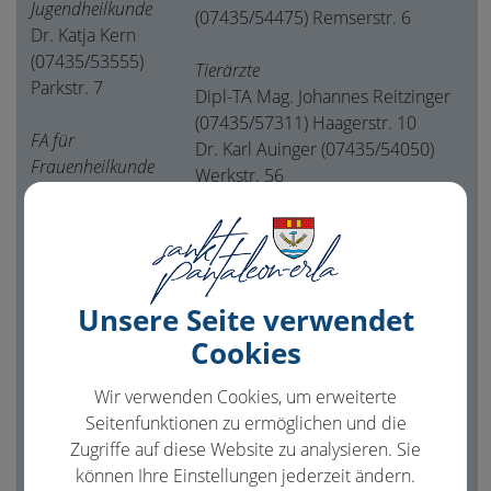
Jugendheilkunde
(07435/54475) Remserstr. 6
Dr. Katja Kern
(07435/53555)
Tierärzte
Parkstr. 7
Dipl-TA Mag. Johannes Reitzinger
(07435/57311) Haagerstr. 10
FA für
Dr. Karl Auinger (07435/54050)
Frauenheilkunde
Werkstr. 56
und Geburtshilfe
(Wahlarzt)
Dr. Michel König
(0650/3502754)
Hauptstr. 12
Unsere Seite verwendet
Cookies
FA für Kinder &
Jugendheilkunde
Wir verwenden Cookies, um erweiterte
Dr. Gerhard
Seitenfunktionen zu ermöglichen und die
Kusolitsch
Zugriffe auf diese Website zu analysieren. Sie
(07435/52919)
können Ihre Einstellungen jederzeit ändern.
Hauptstr. 1