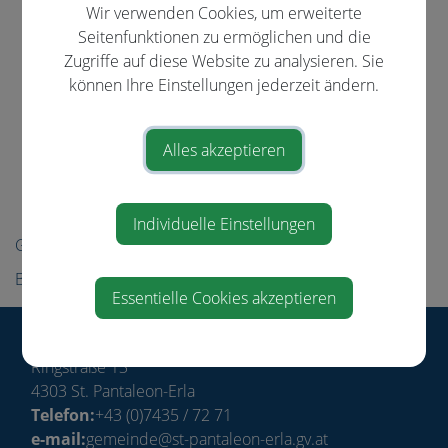
Links/Adressen
Wir verwenden Cookies, um erweiterte
Seitenfunktionen zu ermöglichen und die
Notruf & Notfallnummern
Zugriffe auf diese Website zu analysieren. Sie
Alle Gemeindeverbände
können Ihre Einstellungen jederzeit ändern.
Ämter und Behörden
Bezirksgemeinden
Alles akzeptieren
Parteien
Umwelt
Individuelle Einstellungen
Gemeinde
Bürgerservice
Essentielle Cookies akzeptieren
Gemeinde St. Pantaleon-Erla
Ringstraße 13
4303 St. Pantaleon-Erla
Telefon:
+43 (0)7435 / 72 71
e-mail:
gemeinde@st-pantaleon-erla.gv.at