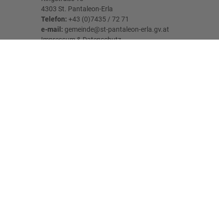
4303 St. Pantaleon-Erla
Telefon:
+43 (0)7435 / 72 71
e-mail:
gemeinde@st-pantaleon-erla.gv.at
Impressum
&
Datenschutz
Parteienverkehr:
MO - FR: 08:00 Uhr - 12:00 Uhr
DI: 07:00 Uhr - 11:00 Uhr & 13:00 Uhr - 18:00
Uhr
Öffnungszeiten der Gemeindekanzlei Erla:
MI: 06:45 Uhr - 09:00 Uhr