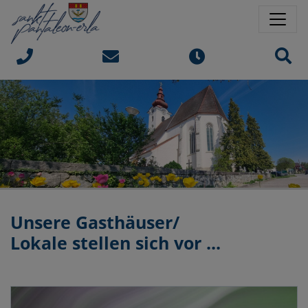
Springe direkt zu:
Sprungmarken
Sit
Unsere Gasthäuser/
Lokale stellen sich vor ...