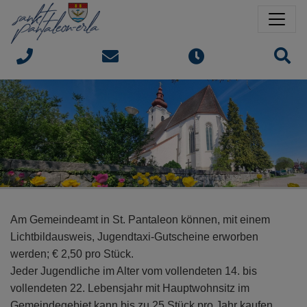
Springe direkt zu:
Sprungmarken
Sit
Am Gemeindeamt in St. Pantaleon können, mit einem
Lichtbildausweis, Jugendtaxi-Gutscheine erworben
werden; € 2,50 pro Stück.
Jeder Jugendliche im Alter vom vollendeten 14. bis
vollendeten 22. Lebensjahr mit Hauptwohnsitz im
Gemeindegebiet kann bis zu 25 Stück pro Jahr kaufen.