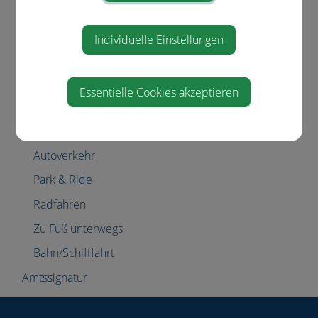
Lebenslagen
Müllabfuhr
Individuelle Einstellungen
Verkehr & Mobilität
Emil
Essentielle Cookies akzeptieren
Öffentlicher Verkehr
Jugendtaxigutscheine
Autoverkehr
Park & Ride
Radfahren
Zu Fuß unterwegs
Bahn/Schifffahrt
Amtssignatur