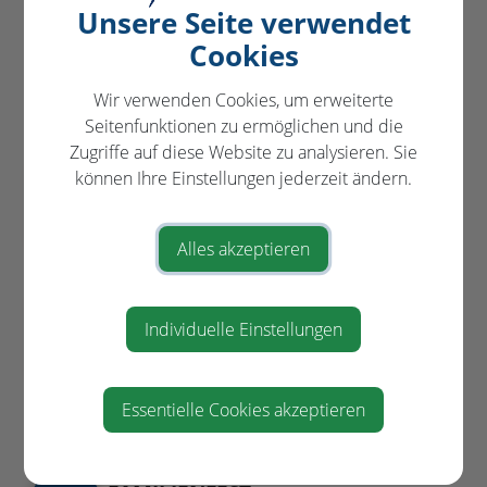
Unsere Seite verwendet
Cookies
VERANSTALTUNGEN
in und um St. Pantaleon-Erla
Wir verwenden Cookies, um erweiterte
Seitenfunktionen zu ermöglichen und die
Zugriffe auf diese Website zu analysieren. Sie
"SO A SCHENA TOG"-
können Ihre Einstellungen jederzeit ändern.
AUG
FAMILIENFEST
09
Sportplatz Stein
Alles akzeptieren
11:00
BESICHTIGUNG UND FÜHRUNG
AUG
Individuelle Einstellungen
DER ARCHÄOLOGISCHEN
11
GRABUNG STEIN
am Ortsende von St. Pantaleon -
Steinerstraße
Essentielle Cookies akzeptieren
10:00