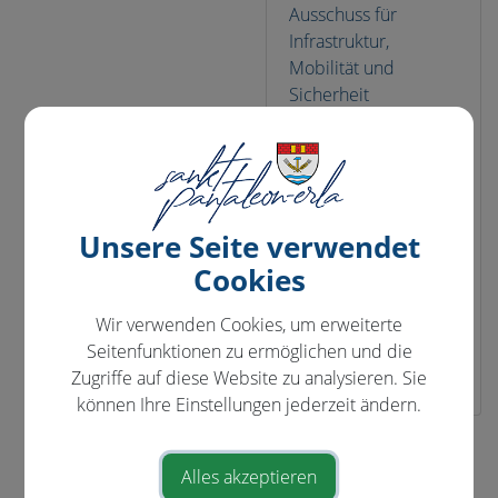
Ausschuss für
Infrastruktur,
Mobilität und
Sicherheit
Obmann Stv. im
Ausschuss für
Projekte, Personal,
Verwaltung und
Digitalisierung
Unsere Seite verwendet
Obmann Stv. im
Cookies
Ausschuss für
Raumordnung,
Wir verwenden Cookies, um erweiterte
Umwelt und Klima
Seitenfunktionen zu ermöglichen und die
Umweltgemeinderat
Zugriffe auf diese Website zu analysieren. Sie
können Ihre Einstellungen jederzeit ändern.
⇐ zurück
Alles akzeptieren