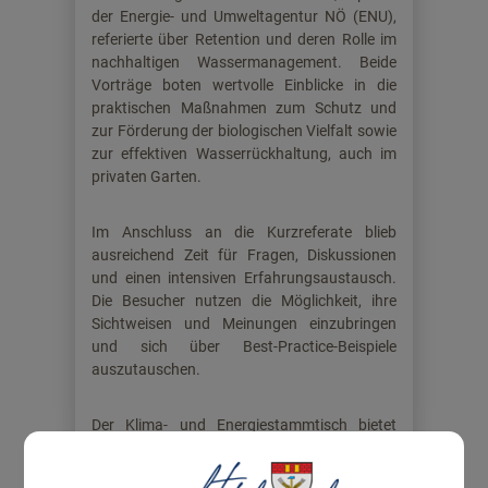
der Energie- und Umweltagentur NÖ (ENU),
referierte über Retention und deren Rolle im
nachhaltigen Wassermanagement. Beide
Vorträge boten wertvolle Einblicke in die
praktischen Maßnahmen zum Schutz und
zur Förderung der biologischen Vielfalt sowie
zur effektiven Wasserrückhaltung, auch im
privaten Garten.
Im Anschluss an die Kurzreferate blieb
ausreichend Zeit für Fragen, Diskussionen
und einen intensiven Erfahrungsaustausch.
Die Besucher nutzen die Möglichkeit, ihre
Sichtweisen und Meinungen einzubringen
und sich über Best-Practice-Beispiele
auszutauschen.
Der Klima- und Energiestammtisch bietet
regelmäßig eine Plattform für den Austausch
zu aktuellen Klima- und Energiethemen und