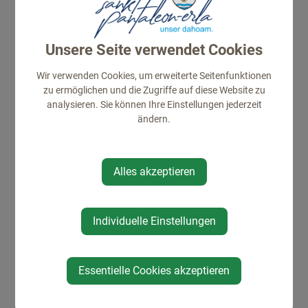
fördert die Vernetzung zwischen
verschiedenen Akteuren und Interessierten.
Unsere Seite verwendet Cookies
Weitere Informationen zum Klima- &
Energiestammtisch sind unter
Wir verwenden Cookies, um erweiterte Seitenfunktionen
www.gda.gv.at/stammtisch verfügbar.
zu ermöglichen und die Zugriffe auf diese Website zu
analysieren. Sie können Ihre Einstellungen jederzeit
ändern.
Alles akzeptieren
Individuelle Einstellungen
Essentielle Cookies akzeptieren