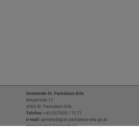
Gemeinde St. Pantaleon-Erla
Ringstraße 13
4303 St. Pantaleon-Erla
Telefon:
+43 (0)7435 / 72 71
e-mail:
gemeinde@st-pantaleon-erla.gv.at
Impressum
&
Datenschutz
Parteienverkehr: