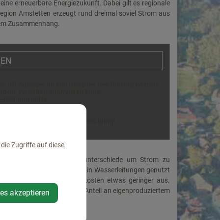
ine erneuerbare Energiezukunft. Dabei gilt es regionale
 Region Amstetten erzeugt rund dreimal soviel Strom aus
iesem Zusammenhang.
BEN
n (IP-Adresse) an den Betreiber des Portals/Website
und Ihr Verhalten analysieren kann.
erklärung unter:
tz
lt auf die Website des Anbieters bringt:
Z_2yw
ie Zugriffe auf diese
eit Jahren natürliche Höhenunterschiede um Strom zu
utzen. Hier wird die Fallhöhe in Wasserleitungen genutzt
allen auch die Investitionskosten etwas geringer aus.
enstein/Y. für einen hohen Anteil an eigenproduziertem
ies akzeptieren