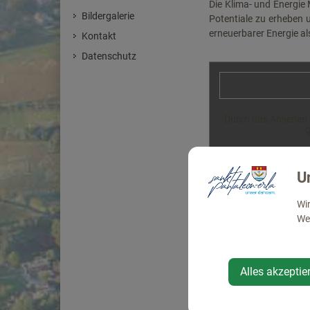
Die Klima- und Energie
Bildergalerie
Potentiale zu erheben 
erneuerbarer Energie a
Kontakt
Datenschutz
Durch das Ansehen d
g
Altern
U
Wir
Web
Hollenstein nutzt vor
produzieren. In Quell- 
um Strom zu erzeugen. 
Derartige Wasserkraftw
Alles akzeptie
Strom.