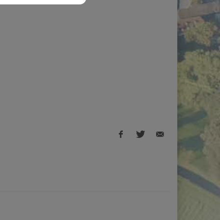
Facebook
Twitter
E-
share
share
Mail
share