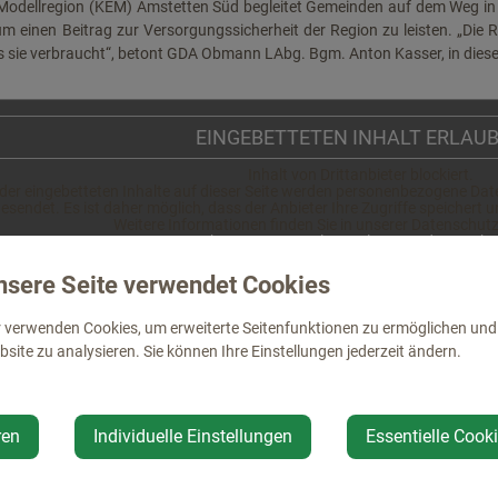
 Modellregion (KEM) Amstetten Süd begleitet Gemeinden auf dem Weg in e
um einen Beitrag zur Versorgungssicherheit der Region zu leisten. „Die
ls sie verbraucht“, betont GDA Obmann LAbg. Bgm. Anton Kasser, in d
EINGEBETTETEN INHALT ERLAU
Inhalt von Drittanbieter blockiert.
er eingebetteten Inhalte auf dieser Seite werden personenbezogene Date
esendet. Es ist daher möglich, dass der Anbieter Ihre Zugriffe speichert 
Weitere Informationen finden Sie in unserer Datenschutz
https://st-pantaleon-erla.gv.at/datenschu
ativ können Sie auch den folgenden Link benutzen, der Sie direkt zum Inha
nsere Seite verwendet Cookies
https://www.youtube.com/embed/pcAdNC
 verwenden Cookies, um erweiterte Seitenfunktionen zu ermöglichen und d
site zu analysieren. Sie können Ihre Einstellungen jederzeit ändern.
handene Ressourcen - Die Gemeinde Hollenstein/Y. nutzt bereits s
bzw. Trinkwasserkraftwerken produzierter Strom bietet dabei doppelten N
Da die Leitungen und nötige Infrastruktur bereits vorhanden sind, f
erke sowie ein eigenes Niederspannungsnetz sorgen in der Gemeinde Holl
ren
Individuelle Einstellungen
Essentielle Cook