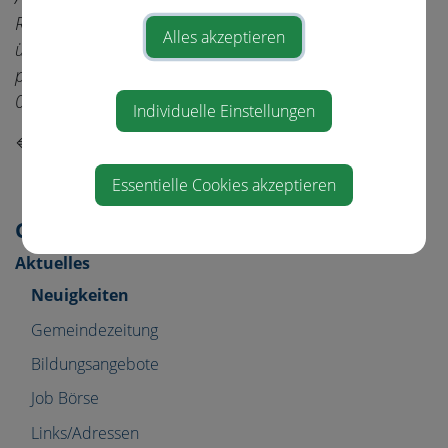
Reservierungs-System www.schnupperticket.at oder
Alles akzeptieren
über den Link auf der Gemeindehomepage www.st-
pantaleon-erla.gv.at oder telefonisch unter Tel:
07435/7271 reserviert werden.
Individuelle Einstellungen
⇐ zurück
Essentielle Cookies akzeptieren
Gemeinde & Bürgerservice
Aktuelles
Neuigkeiten
Gemeindezeitung
Bildungsangebote
Job Börse
Links/Adressen