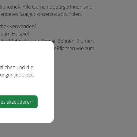
ibliothek. Alle GemeindebürgerInnen sind
endetes Saatgut kostenlos abzuholen.
iothek verwenden?
 zum Beispiel
rika, Mohn, Kräuter, Spinat, Bohnen, Blumen,...
dsamen und Fremdbestäuber Pflanzen wie zum
glichen und die
lungen jederzeit
ch
ies akzeptieren