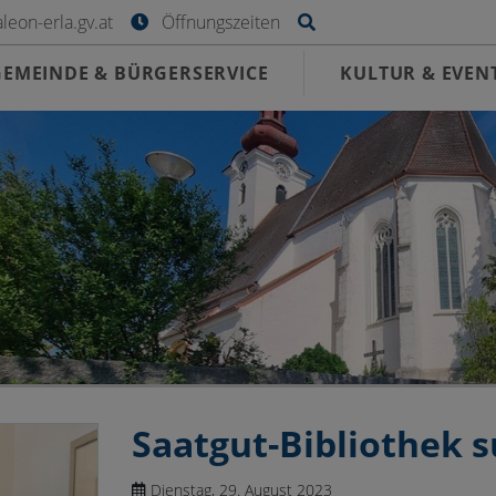
Site search toggle
eon-erla.gv.at
Öffnungszeiten
GEMEINDE & BÜRGERSERVICE
KULTUR & EVEN
Saatgut-Bibliothek 
Dienstag, 29. August 2023