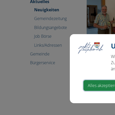
Aktuelles
Neuigkeiten
Gemeindezeitung
Bildungsangebote
Job Börse
U
Links/Adressen
Gemeinde
Wi
Zu
Bürgerservice
än
Alles akzeptie