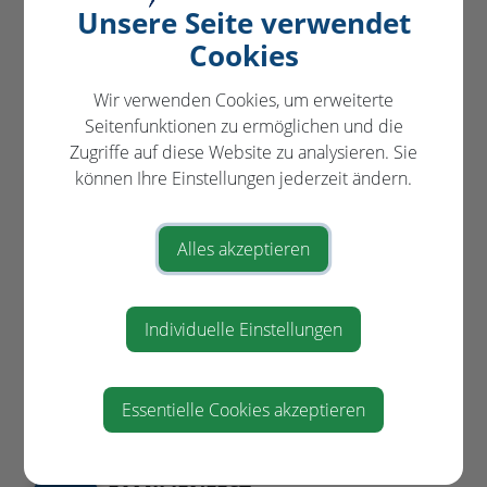
Unsere Seite verwendet
Cookies
VERANSTALTUNGEN
in und um St. Pantaleon-Erla
Wir verwenden Cookies, um erweiterte
Seitenfunktionen zu ermöglichen und die
Zugriffe auf diese Website zu analysieren. Sie
"SO A SCHENA TOG"-
können Ihre Einstellungen jederzeit ändern.
AUG
FAMILIENFEST
09
Sportplatz Stein
Alles akzeptieren
11:00
BESICHTIGUNG UND FÜHRUNG
AUG
Individuelle Einstellungen
DER ARCHÄOLOGISCHEN
11
GRABUNG STEIN
am Ortsende von St. Pantaleon -
Steinerstraße
Essentielle Cookies akzeptieren
10:00