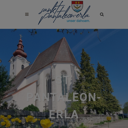
Site
search
toggle
ST.
PANTALEON-
ERLA