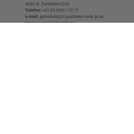
4303 St. Pantaleon-Erla
Telefon:
+43 (0)7435 / 72 71
e-mail:
gemeinde@st-pantaleon-erla.gv.at
Impressum
&
Datenschutz
Parteienverkehr:
MO - FR: 08:00 Uhr - 12:00 Uhr
DI: 07:00 Uhr - 11:00 Uhr & 13:00 Uhr - 18:00
Uhr
Öffnungszeiten der Gemeindekanzlei Erla:
MI: 06:45 Uhr - 09:00 Uhr