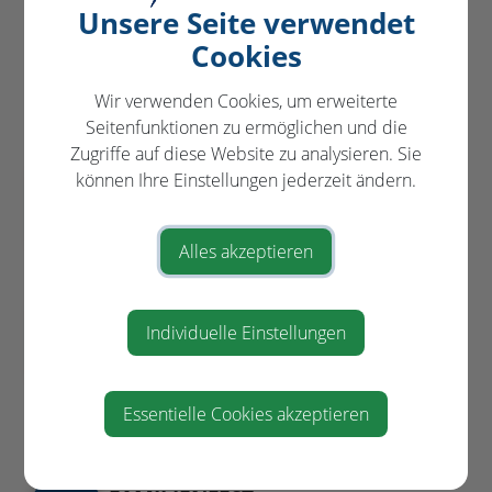
Unsere Seite verwendet
Cookies
VERANSTALTUNGEN
in und um St. Pantaleon-Erla
Wir verwenden Cookies, um erweiterte
Seitenfunktionen zu ermöglichen und die
Zugriffe auf diese Website zu analysieren. Sie
"SO A SCHENA TOG"-
können Ihre Einstellungen jederzeit ändern.
AUG
FAMILIENFEST
09
Sportplatz Stein
Alles akzeptieren
11:00
BESICHTIGUNG UND FÜHRUNG
AUG
Individuelle Einstellungen
DER ARCHÄOLOGISCHEN
11
GRABUNG STEIN
am Ortsende von St. Pantaleon -
Steinerstraße
Essentielle Cookies akzeptieren
10:00