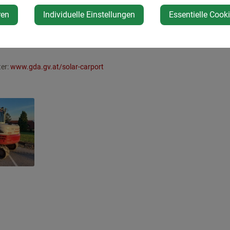
ellung ist für Ende 2024 geplant.
ren
Individuelle Einstellungen
Essentielle Cook
rbild für ähnliche Initiativen in der Klima- und Energie Modellregion die
en genutzt werden können und bietet eine umweltfreundliche Lösung.
ter:
www.gda.gv.at/solar-carport