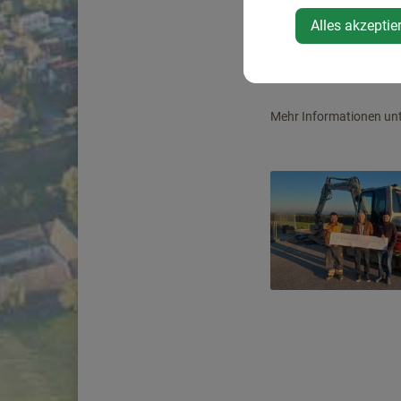
umgesetzt. Die Fertigst
Alles akzeptie
Das Projekt soll als Vo
wie effektiv Parkfläch
Mehr Informationen un