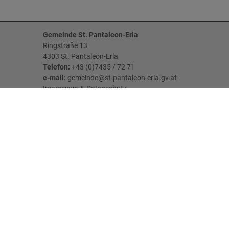
Gemeinde St. Pantaleon-Erla
Ringstraße 13
4303 St. Pantaleon-Erla
Telefon:
+43 (0)7435 / 72 71
e-mail:
gemeinde@st-pantaleon-erla.gv.at
Impressum
&
Datenschutz
Parteienverkehr:
MO - FR: 08:00 Uhr - 12:00 Uhr
DI: 07:00 Uhr - 11:00 Uhr & 13:00 Uhr - 18:00
Uhr
Öffnungszeiten der Gemeindekanzlei Erla:
MI: 06:45 Uhr - 09:00 Uhr