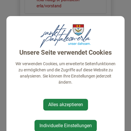
erla/vorstand
Standort
Erlabachweg 3
4303 St. Pantaleon-Erla
Unsere Seite verwendet Cookies
Auf Google Maps anzeigen
Wir verwenden Cookies, um erweiterte Seitenfunktionen
zu ermöglichen und die Zugriffe auf diese Website zu
analysieren. Sie können Ihre Einstellungen jederzeit
ändern.
2026
JAHRESPROGRAMM_NÖS
Alles akzeptieren
SENIOREN
ST.PANTALEON-
ERLA.PDF
Individuelle Einstellungen
Montag, 26. Januar 2026