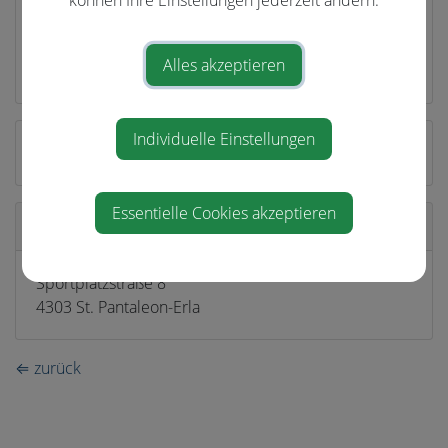
http://vereine.fussballoesterreich.at/ooe/ScStPantale
onErla
Alles akzeptieren
Individuelle Einstellungen
ZVR: 469023120
Essentielle Cookies akzeptieren
Standort
Sportplatzstraße 8
4303 St. Pantaleon-Erla
⇐ zurück