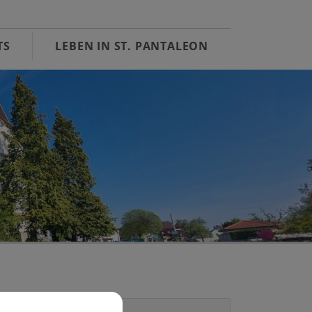
TS
LEBEN IN ST. PANTALEON