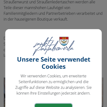
Straußenwurst und Straußenledertaschen werden alle
Teile dieser mannshohen Laufvögel von
Familienmitgliedern und Partnerbetrieben verarbeitet und
in der hauseigenen Boutique verkauft.
Das anschließende Mittagessen im Gasthaus Moser in
Stephanshart war durchaus schmackhaft und hier konnte
die Gruppe diese Halbtagesfahrt gemütlich ausklingen
lassen.
Unsere Seite verwendet
Cookies
Wir verwenden Cookies, um erweiterte
Seitenfunktionen zu ermöglichen und die
Zugriffe auf diese Website zu analysieren. Sie
können Ihre Einstellungen jederzeit ändern.