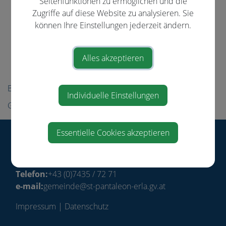
Seitenfunktionen zu ermöglichen und die
Amtstafel
Zugriffe auf diese Website zu analysieren. Sie
Gemeinderat
können Ihre Einstellungen jederzeit ändern.
Projekte
Politik
Alles akzeptieren
Ortsplan
Bürgerservice
Individuelle Einstellungen
Gemeindeeinrichtungen
Essentielle Cookies akzeptieren
Gemeinde St. Pantaleon-Erla
Ringstraße 13
4303 St. Pantaleon-Erla
Telefon:
+43 (0)7435 / 72 71
e-mail:
gemeinde@st-pantaleon-erla.gv.at
Impressum
|
Datenschutz