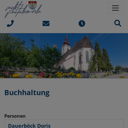
Springe direkt zu:
Sprungmarken
Sit
Buchhaltung
Personen
Dauerböck Doris