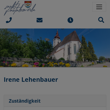
Springe direkt zu:
Sprungmarken
Sit
Irene Lehenbauer
Zuständigkeit