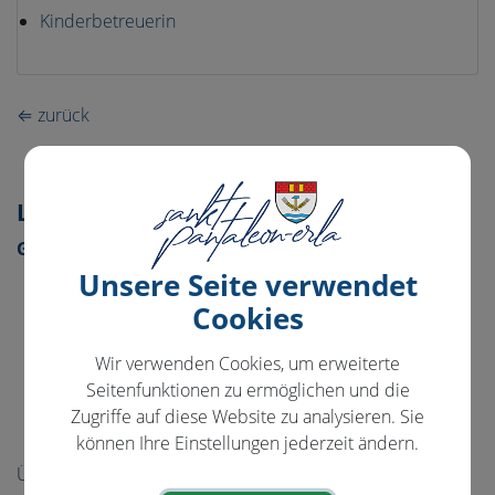
Kinderbetreuerin
⇐ zurück
Leben in St. Pantaleon
Gemeindeeinrichtungen
Unsere Seite verwendet
Tagesbetreuung
Cookies
Kindergärten
Volksschule
Wir verwenden Cookies, um erweiterte
Seitenfunktionen zu ermöglichen und die
Musikschule
Zugriffe auf diese Website zu analysieren. Sie
Pfarre
können Ihre Einstellungen jederzeit ändern.
Über die Gemeinde