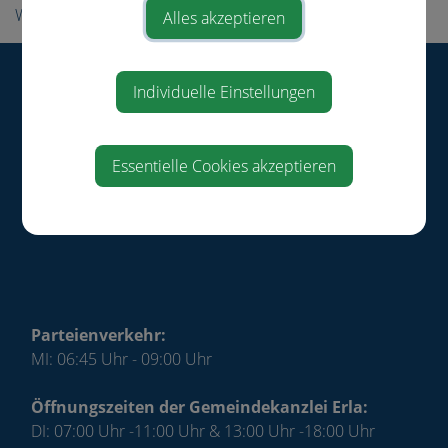
Wirtschaft
Alles akzeptieren
Gemeinde St. Pantaleon-Erla
Individuelle Einstellungen
Ringstraße 13
4303 St. Pantaleon-Erla
Telefon:
+43 (0)7435 / 72 71
Essentielle Cookies akzeptieren
e-mail:
gemeinde@st-pantaleon-erla.gv.at
Impressum
|
Datenschutz
Parteienverkehr:
MI: 06:45 Uhr - 09:00 Uhr
Öffnungszeiten der Gemeindekanzlei Erla:
DI: 07:00 Uhr -11:00 Uhr & 13:00 Uhr -18:00 Uhr